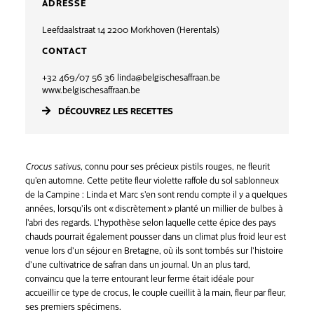
ADRESSE
Leefdaalstraat 14 2200 Morkhoven
(Herentals)
CONTACT
+32 469/07 56 36
linda@belgischesaffraan.be
www.belgischesaffraan.be
DÉCOUVREZ LES RECETTES
Crocus sativus,
connu pour ses précieux pistils rouges, ne fleurit
qu’en automne. Cette petite fleur violette raffole du sol sablonneux
de la Campine : Linda et Marc s’en sont rendu compte il y a quelques
années, lorsqu’ils ont « discrètement » planté un millier de bulbes à
l’abri des regards. L’hypothèse selon laquelle cette épice des pays
chauds pourrait également pousser dans un climat plus froid leur est
venue lors d’un séjour en Bretagne, où ils sont tombés sur l’histoire
d’une cultivatrice de safran dans un journal. Un an plus tard,
convaincu que la terre entourant leur ferme était idéale pour
accueillir ce type de crocus, le couple cueillit à la main, fleur par fleur,
ses premiers spécimens.