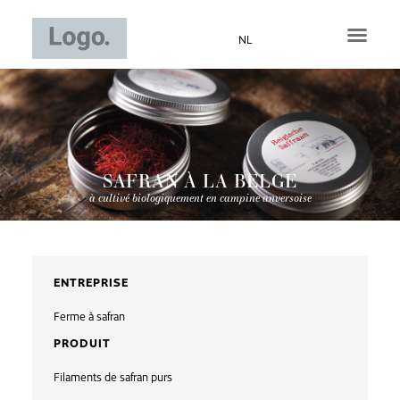
Aller
au
NL
contenu
SAFRAN À LA BELGE
à cultivé biologiquement en campine anversoise
ENTREPRISE
Ferme à safran
PRODUIT
Filaments de safran purs