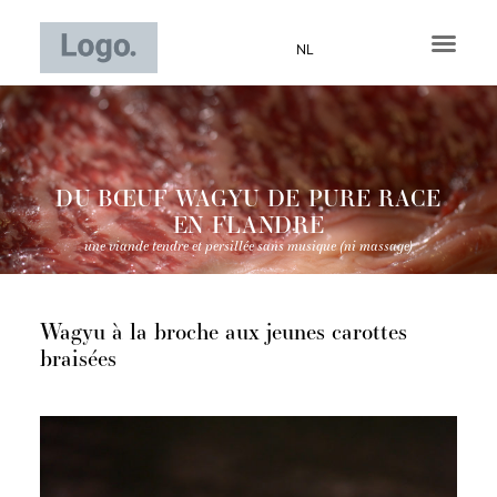
Aller
au
NL
contenu
DU BŒUF WAGYU DE PURE RACE
EN FLANDRE
une viande tendre et persillée sans musique (ni massage)
Wagyu à la broche aux jeunes carottes
braisées