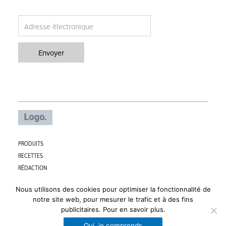
email
Envoyer
PRODUITS
RECETTES
RÉDACTION
CONTACT
Nous utilisons des cookies pour optimiser la fonctionnalité de
PARTNERS
notre site web, pour mesurer le trafic et à des fins
F
I
publicitaires.
Pour en savoir plus.
a
n
Conditions générales
Politique de protection vie privée
Oui, je comprends