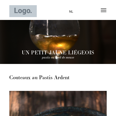
Aller
au
NL
contenu
UN PETIT JAUNE LIÉGEOIS
pastis en bord de meuse
Couteaux au Pastis Ardent