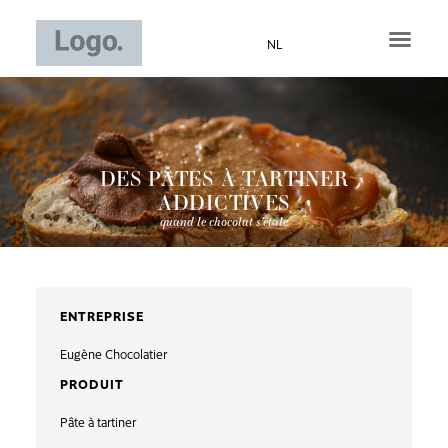
Aller
au
NL
contenu
DES PÂTES À TARTINER
ADDICTIVES
quand le chocolat s’étale
ENTREPRISE
Eugène Chocolatier
PRODUIT
Pâte à tartiner