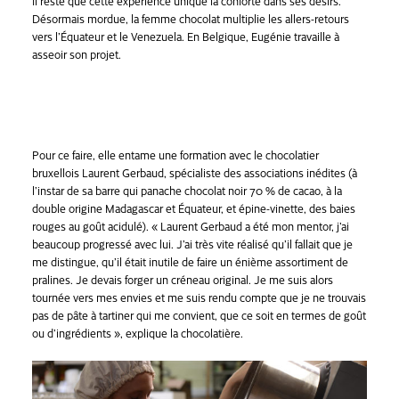
Il reste que cette expérience unique la conforte dans ses désirs.
Désormais mordue, la femme chocolat multiplie les allers-retours
vers l’Équateur et le Venezuela. En Belgique, Eugénie travaille à
asseoir son projet.
Pour ce faire, elle entame une formation avec le chocolatier
bruxellois Laurent Gerbaud, spécialiste des associations inédites (à
l’instar de sa barre qui panache chocolat noir 70 % de cacao, à la
double origine Madagascar et Équateur, et épine-vinette, des baies
rouges au goût acidulé). « Laurent Gerbaud a été mon mentor, j’ai
beaucoup progressé avec lui. J’ai très vite réalisé qu’il fallait que je
me distingue, qu’il était inutile de faire un énième assortiment de
pralines. Je devais forger un créneau original. Je me suis alors
tournée vers mes envies et me suis rendu compte que je ne trouvais
pas de pâte à tartiner qui me convient, que ce soit en termes de goût
ou d’ingrédients », explique la chocolatière.