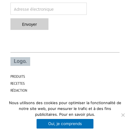
email
Envoyer
PRODUITS
RECETTES
RÉDACTION
CONTACT
Nous utilisons des cookies pour optimiser la fonctionnalité de
PARTNERS
notre site web, pour mesurer le trafic et à des fins
F
I
publicitaires.
Pour en savoir plus.
a
n
Conditions générales
Politique de protection vie privée
Oui, je comprends
c
s