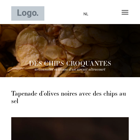
Aller
au
NL
contenu
DES CHIPS CROQUANTES
artisanales et issues d’un circuit ultracourt
Tapenade d’olives noires avec des chips au
sel