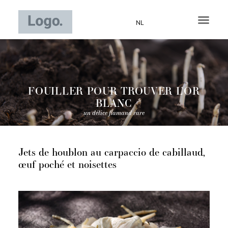
Aller
au
NL
contenu
FOUILLER POUR TROUVER L’OR
BLANC
un délice flamand rare
Jets de houblon au carpaccio de cabillaud,
œuf poché et noisettes