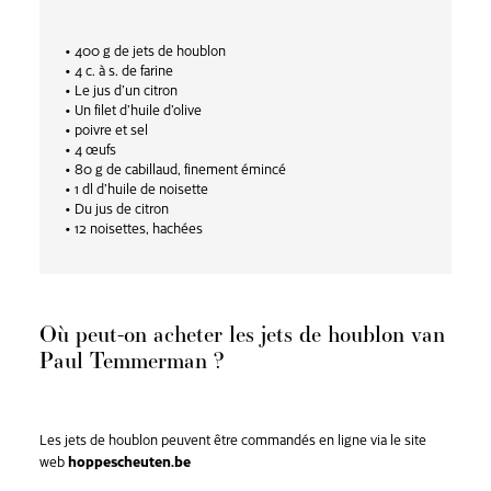
• 400 g de jets de houblon
• 4 c. à s. de farine
• Le jus d’un citron
• Un filet d’huile d’olive
• poivre et sel
• 4 œufs
• 80 g de cabillaud, finement émincé
• 1 dl d’huile de noisette
• Du jus de citron
• 12 noisettes, hachées
Où peut-on acheter les jets de houblon van
Paul Temmerman ?
Les jets de houblon peuvent être commandés en ligne via le site
web
hoppescheuten.be