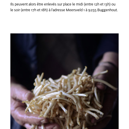
Ils peuvent alors être enlevés sur place le midi (entre 12h et 13h) ou
le soir (entre 17h et 18h) à l’adresse Meersveld 1 à 9255 Buggenhout.