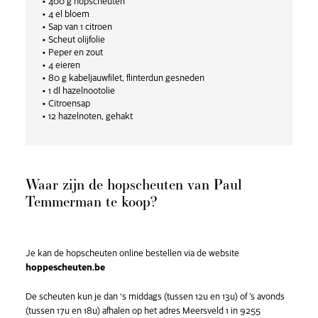
• 400 g hopscheuten
• 4 el bloem
• Sap van 1 citroen
• Scheut olijfolie
• Peper en zout
• 4 eieren
• 80 g kabeljauwfilet, flinterdun gesneden
• 1 dl hazelnootolie
• Citroensap
• 12 hazelnoten, gehakt
Waar zijn de hopscheuten van Paul
Temmerman te koop?
Je kan de hopscheuten online bestellen via de website
hoppescheuten.be
De scheuten kun je dan ‘s middags (tussen 12u en 13u) of ’s avonds
(tussen 17u en 18u) afhalen op het adres Meersveld 1 in 9255