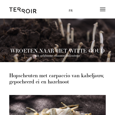
Ga
naar
FR
de
inhoud
WROETEN NAAR HET WITTE GOUD
een zeldzame vlaamse delicatesse
Hopscheuten met carpaccio van kabeljauw,
gepocheerd ei en hazelnoot