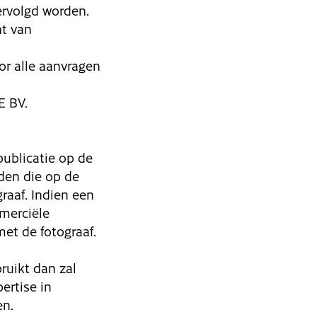
ervolgd worden.
ht van
or alle aanvragen
E BV.
publicatie op de
den die op de
raaf. Indien een
merciële
et de fotograaf.
ruikt dan zal
ertise in
en.