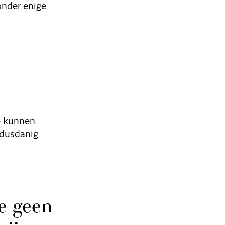
onder enige
te kunnen
 dusdanig
e geen