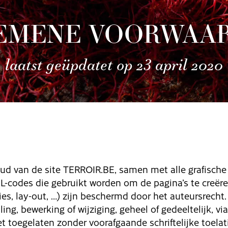
EMENE VOORWAA
laatst geüpdatet op 23 april 2020
oud van de site TERROIR.BE, samen met alle grafisch
ML-codes die gebruikt worden om de pagina’s te creër
es, lay-out, …) zijn beschermd door het auteursrecht
ling, bewerking of wijziging, geheel of gedeeltelijk, vi
et toegelaten zonder voorafgaande schriftelijke toela