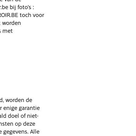
e bij foto’s :
ROIR.BE toch voor
t worden
s met
d, worden de
r enige garantie
d doel of niet-
ensten op deze
 gegevens. Alle