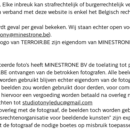
ke inbreuk kan strafrechtelijk of burgerrechtelijk v
n verband met deze website is enkel het Belgisch rec
dt geval per geval bekeken. Wij staan echter open vo
tony@minestrone.be
).
logo van TERROIR.BE zijn eigendom van MINESTRON
iceerde foto’s heeft MINESTRONE BV de toelating tot 
BE ontvangen van de betrokken fotografen. Alle beel
worden gebruikt blijven echter eigendom van de fotog
e beelden zou worden gebruikt door derden, voor com
hiervoor een vergoeding worden betaald na overleg m
ichten tot
studiotonyleduc@gmail.com
overleg met de fotograaf, de beelden toch worden geb
srechtenorganisatie voor beeldende kunsten” zijn exp
de fotograaf de nodige boetes op misbruik toepass