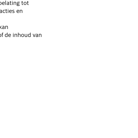
elating tot
acties en
 kan
of de inhoud van