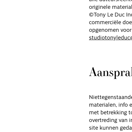
originele materia
©Tony Le Duc Ind
commerciële doe
opgenomen voor
studiotonyleduc
Aansprak
Niettegenstaande
materialen, info 
met betrekking to
overtreding van 
site kunnen geda