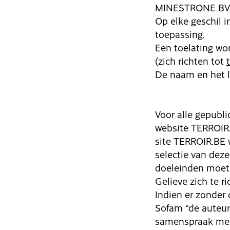
MINESTRONE BV. El
Op elke geschil i
toepassing.
Een toelating wor
(zich richten tot
De naam en het 
Voor alle gepubl
website TERROIR.
site TERROIR.BE 
selectie van dez
doeleinden moet 
Gelieve zich te r
Indien er zonder 
Sofam “de auteur
samenspraak met 