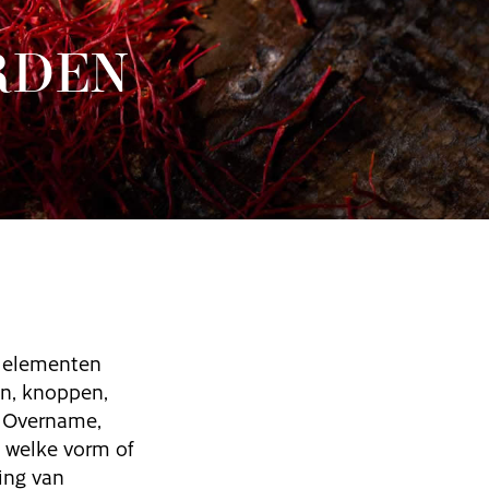
RDEN
e elementen
en, knoppen,
. Overname,
a welke vorm of
ting van