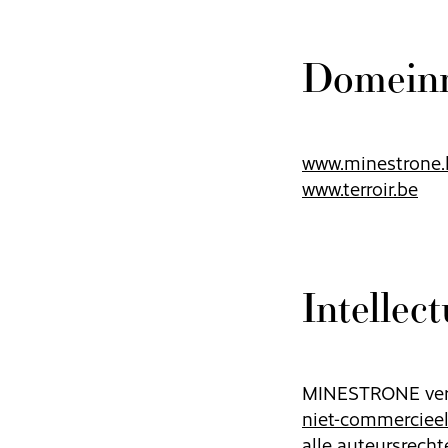
Domein
www.minestrone.
www.terroir.be
Intellec
MINESTRONE verle
niet-commercieel
alle auteursrech