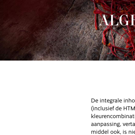
ALG
De integrale inh
(inclusief de HT
kleurencombinati
aanpassing, verta
middel ook, is ni