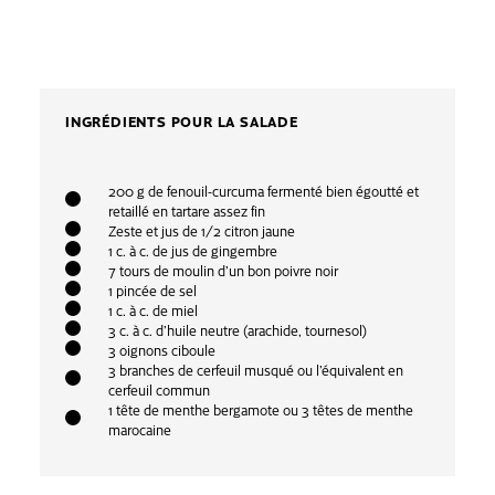
INGRÉDIENTS POUR LA SALADE
200 g de fenouil-curcuma fermenté bien égoutté et
retaillé en tartare assez fin
Zeste et jus de 1/2 citron jaune
1 c. à c. de jus de gingembre
7 tours de moulin d’un bon poivre noir
1 pincée de sel
1 c. à c. de miel
3 c. à c. d’huile neutre (arachide, tournesol)
3 oignons ciboule
3 branches de cerfeuil musqué ou l’équivalent en
cerfeuil commun
1 tête de menthe bergamote ou 3 têtes de menthe
marocaine