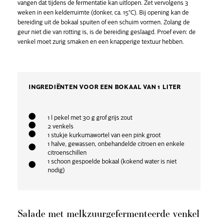
vangen dat tijdens de fermentatie kan uitlopen. Zet vervolgens 3
weken in een kelderruimte (donker, ca. 15°C). Bij opening kan de
bereiding uit de bokaal spuiten of een schuim vormen. Zolang de
geur niet die van rotting is, is de bereiding geslaagd. Proef even: de
venkel moet zurig smaken en een knapperige textuur hebben.
INGREDIËNTEN VOOR EEN BOKAAL VAN 1 LITER
1 l pekel met 30 g grof grijs zout
2 venkels
1 stukje kurkumawortel van een pink groot
1 halve, gewassen, onbehandelde citroen en enkele
citroenschillen
1 schoon gespoelde bokaal (kokend water is niet
nodig)
Salade met melkzuurgefermenteerde venkel