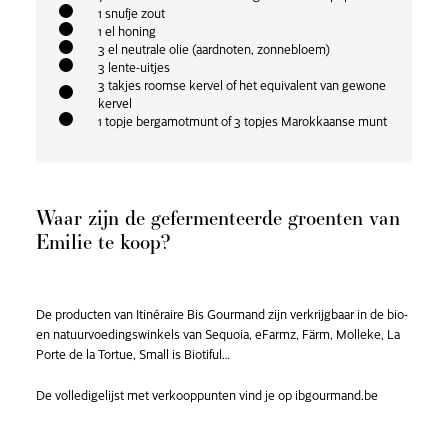
1 snufje zout
1 el honing
3 el neutrale olie (aardnoten, zonnebloem)
3 lente-uitjes
3 takjes roomse kervel of het equivalent van gewone
kervel
1 topje bergamotmunt of 3 topjes Marokkaanse munt
Waar zijn de gefermenteerde groenten van
Emilie te koop?
De producten van Itinéraire Bis Gourmand zijn verkrijgbaar in de bio-
en natuurvoedingswinkels van Sequoia, eFarmz, Färm, Molleke, La
Porte de la Tortue, Small is Biotiful…
De volledigelijst met verkooppunten vind je op
ibgourmand.be