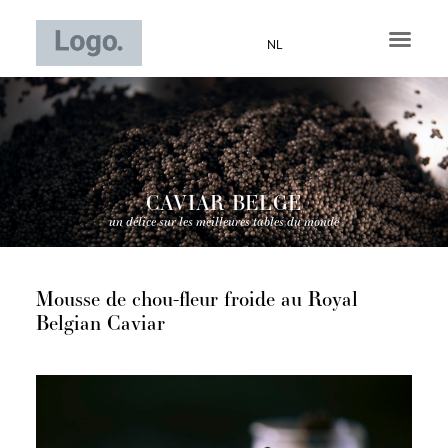
Aller
au
NL
contenu
CAVIAR BELGE
un délice sur les meilleures tables du monde
Mousse de chou-fleur froide au Royal
Belgian Caviar