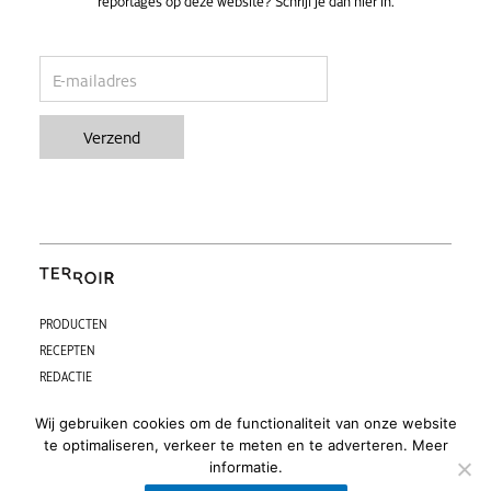
reportages op deze website? Schrijf je dan hier in.
email
Verzend
PRODUCTEN
RECEPTEN
REDACTIE
CONTACT
Wij gebruiken cookies om de functionaliteit van onze website
PARTNERS
te optimaliseren, verkeer te meten en te adverteren.
Meer
F
I
informatie.