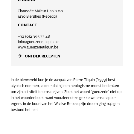
Chaussée Maïeur Habils 110
1430 Bierghes (Rebecq)
CONTACT
+32 (0)2 395 33 48
info@gueuzerietilquin.be
www.gueuzerietilquin.be
ONTDEK RECEPTEN
In de bierwereld kun je de aanpak van Pierre Tilquin (°1973) best
atypisch noemen, zozeer dat hij een neologisme moest bedenken
om zijn activiteit te omschrijven. Zoek het woord ‘gueuzerie’ niet op
in het woordenboek, want vooraleer deze gekke wetenschapper
ergens in de buurt van het Waalse Rebecq zijn droom ging najagen,
bestond het niet.