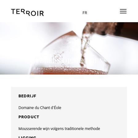
Ga
naar
FR
de
inhoud
BUBBELS OP DE GRENS
het bruist in henegouwen
BEDRIJF
Domaine du Chant d’Éole
PRODUCT
Mousserende wijn volgens traditionele methode
LIGGING