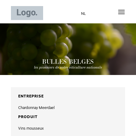
Aller
au
NL
contenu
BULLES BELGES
les pionniers de notre viticulture nationale
ENTREPRISE
Chardonnay Meerdael
PRODUIT
Vins mousseux