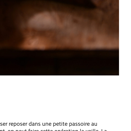
sser reposer dans une petite passoire au
, on peut faire cette opération la veille. La