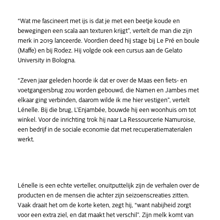
“Wat me fascineert met ijs is dat je met een beetje koude en
bewegingen een scala aan texturen krijgt”, vertelt de man die zijn
merk in 2019 lanceerde. Voordien deed hij stage bij Le Pré en boule
(Maffe) en bij Rodez. Hij volgde ook een cursus aan de Gelato
University in Bologna.
“Zeven jaar geleden hoorde ik dat er over de Maas een fiets- en
voetgangersbrug zou worden gebouwd, die Namen en Jambes met
elkaar ging verbinden, daarom wilde ik me hier vestigen”, vertelt
Lénelle. Bij die brug, L’Enjambée, bouwde hij een woonhuis om tot
winkel. Voor de inrichting trok hij naar La Ressourcerie Namuroise,
een bedrijf in de sociale economie dat met recuperatiematerialen
werkt.
Lénelle is een echte verteller, onuitputtelijk zijn de verhalen over de
producten en de mensen die achter zijn seizoenscreaties zitten.
Vaak draait het om de korte keten, zegt hij, “want nabijheid zorgt
voor een extra ziel, en dat maakt het verschil”. Zijn melk komt van