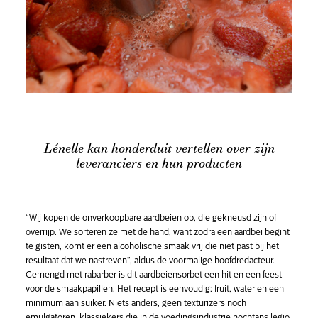
Lénelle kan honderduit vertellen over zijn
leveranciers en hun producten
“Wij kopen de onverkoopbare aardbeien op, die gekneusd zijn of
overrijp. We sorteren ze met de hand, want zodra een aardbei begint
te gisten, komt er een alcoholische smaak vrij die niet past bij het
resultaat dat we nastreven”, aldus de voormalige hoofdredacteur.
Gemengd met rabarber is dit aardbeiensorbet een hit en een feest
voor de smaakpapillen. Het recept is eenvoudig: fruit, water en een
minimum aan suiker. Niets anders, geen texturizers noch
emulgatoren, klassiekers die in de voedingsindustrie nochtans legio