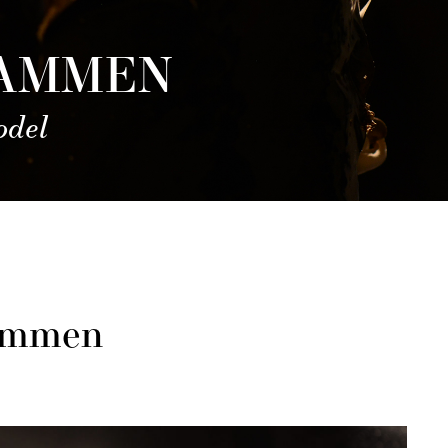
WAMMEN
odel
ammen