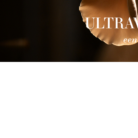
ULTRA
een