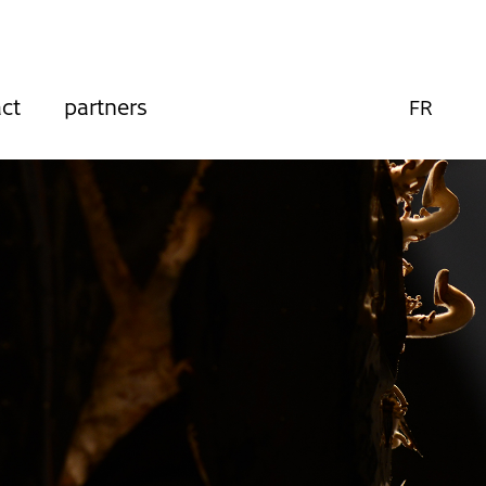
ct
partners
FR