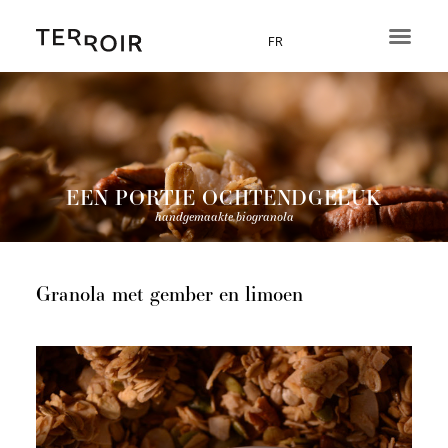
Ga
naar
FR
de
inhoud
EEN PORTIE OCHTENDGELUK
handgemaakte biogranola
Granola met gember en limoen