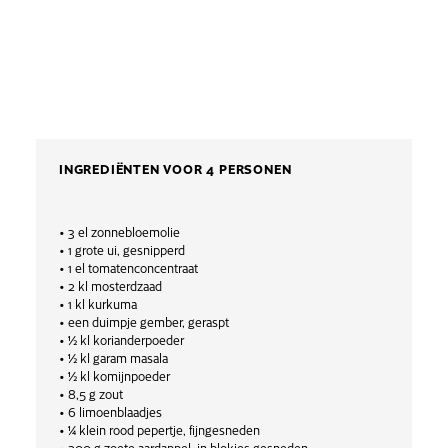
INGREDIËNTEN VOOR 4 PERSONEN
• 3 el zonnebloemolie
• 1 grote ui, gesnipperd
• 1 el tomatenconcentraat
• 2 kl mosterdzaad
• 1 kl kurkuma
• een duimpje gember, geraspt
• ½ kl korianderpoeder
• ½ kl garam masala
• ½ kl komijnpoeder
• 8,5 g zout
• 6 limoenblaadjes
• ¼ klein rood pepertje, fijngesneden
• 200 g zoete aardappel, in blokjes gesneden