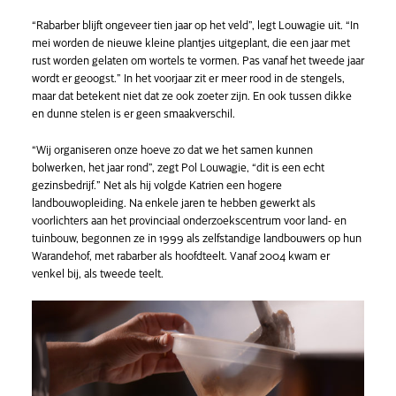
“Rabarber blijft ongeveer tien jaar op het veld”, legt Louwagie uit. “In
mei worden de nieuwe kleine plantjes uitgeplant, die een jaar met
rust worden gelaten om wortels te vormen. Pas vanaf het tweede jaar
wordt er geoogst.” In het voorjaar zit er meer rood in de stengels,
maar dat betekent niet dat ze ook zoeter zijn. En ook tussen dikke
en dunne stelen is er geen smaakverschil.
“Wij organiseren onze hoeve zo dat we het samen kunnen
bolwerken, het jaar rond”, zegt Pol Louwagie, “dit is een echt
gezinsbedrijf.” Net als hij volgde Katrien een hogere
landbouwopleiding. Na enkele jaren te hebben gewerkt als
voorlichters aan het provinciaal onderzoekscentrum voor land- en
tuinbouw, begonnen ze in 1999 als zelfstandige landbouwers op hun
Warandehof, met rabarber als hoofdteelt. Vanaf 2004 kwam er
venkel bij, als tweede teelt.