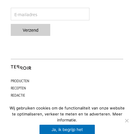
email
Verzend
PRODUCTEN
RECEPTEN
REDACTIE
CONTACT
Wij gebruiken cookies om de functionaliteit van onze website
PARTNERS
te optimaliseren, verkeer te meten en te adverteren.
Meer
F
I
informatie.
a
n
Algemene voorwaarden
Privacy beleid
Ja, ik begrijp het