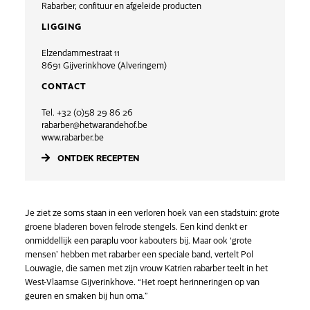
Rabarber, confituur en afgeleide producten
LIGGING
Elzendammestraat 11
8691 Gijverinkhove (Alveringem)
CONTACT
Tel. +32 (0)58 29 86 26
rabarber@hetwarandehof.be
www.rabarber.be
ONTDEK RECEPTEN
Je ziet ze soms staan in een verloren hoek van een stadstuin: grote
groene bladeren boven felrode stengels. Een kind denkt er
onmiddellijk een paraplu voor kabouters bij. Maar ook ‘grote
mensen’ hebben met rabarber een speciale band, vertelt Pol
Louwagie, die samen met zijn vrouw Katrien rabarber teelt in het
West-Vlaamse Gijverinkhove. “Het roept herinneringen op van
geuren en smaken bij hun oma.”