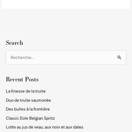
Search
R
e
c
Recent Posts
h
e
La finesse de la truite
r
Duo de truite saumonée
c
Des bulles à la frontière
h
Classic Eole Belgian Spritz
e
Lotte au jus de veau, aux noix et aux dates
r